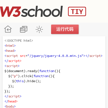
<!DOCTYPE html>
<
html
>
<
head
>
<
script
src
=
"/jquery/jquery-4.0.0.min.js"
></
script
>
</
script
>
<
script
>
$
(
document
).
ready
(
function
(){
$
(
"p"
).
click
(
function
(){
$
(
this
).
hide
();
  });
});
</
script
>
</
head
>
<
body
>