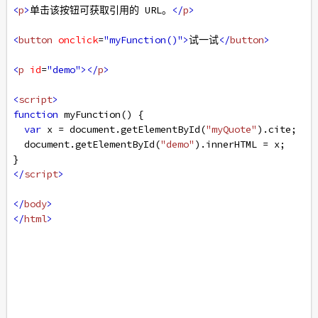
<
p
>
单击该按钮可获取引用的 URL。
</
p
>
<
button
onclick
=
"myFunction()"
>
试一试
</
button
>
<
p
id
=
"demo"
></
p
>
<
script
>
function
myFunction
() {
var
x
=
document
.
getElementById
(
"myQuote"
).
cite
;
document
.
getElementById
(
"demo"
).
innerHTML
=
x
;
}
</
script
>
</
body
>
</
html
>