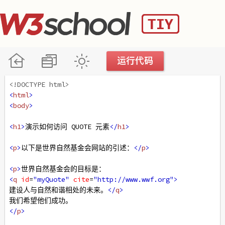
<!DOCTYPE html>
<
html
>
<
body
>
<
h1
>
演示如何访问 QUOTE 元素
</
h1
>
<
p
>
以下是世界自然基金会网站的引述：
</
p
>
<
p
>
世界自然基金会的目标是：
<
q
id
=
"myQuote"
cite
=
"http://www.wwf.org"
>
建设人与自然和谐相处的未来。
</
q
>
我们希望他们成功。
</
p
>