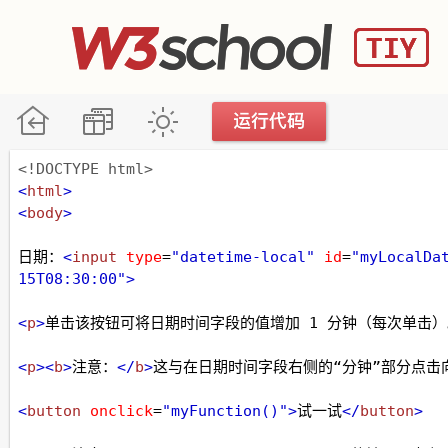
<!DOCTYPE html>
<
html
>
<
body
>
日期：
<
input
type
=
"datetime-local"
id
=
"myLocalDa
15T08:30:00"
>
<
p
>
单击该按钮可将日期时间字段的值增加 1 分钟（每次单击）
<
p
><
b
>
注意：
</
b
>
这与在日期时间字段右侧的“分钟”部分点击
<
button
onclick
=
"myFunction()"
>
试一试
</
button
>