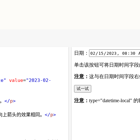
te"
value
=
"2023-02-
。
</
p
>
向上箭头的效果相同。
</
p
>