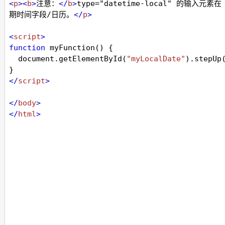
<
p
><
b
>
注意：
</
b
>
type="datetime-local" 的输入元
期时间字段/日历。
</
p
>
<
script
>
function
myFunction
() {
document
.
getElementById
(
"myLocalDate"
).
stepUp
}
</
script
>
</
body
>
</
html
>