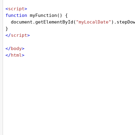
<
script
>
function
myFunction
() {
document
.
getElementById
(
"myLocalDate"
).
stepDo
}
</
script
>
</
body
>
</
html
>