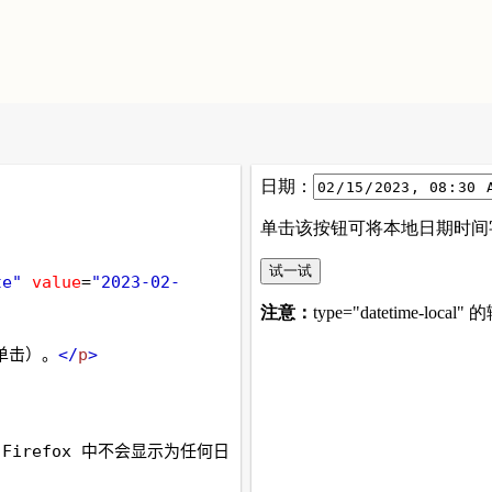
te"
value
=
"2023-02-
单击）。
</
p
>
素在 Firefox 中不会显示为任何日