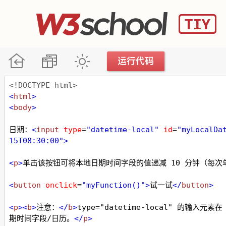
<!DOCTYPE html>
<
html
>
<
body
>
日期：
<
input
type
=
"datetime-local"
id
=
"myLocalDa
15T08:30:00"
>
<
p
>
单击该按钮可将本地日期时间字段的值递减 10 分钟（每次
<
button
onclick
=
"myFunction()"
>
试一试
</
button
>
<
p
><
b
>
注意：
</
b
>
type="datetime-local" 的输入元
期时间字段/日历。
</
p
>