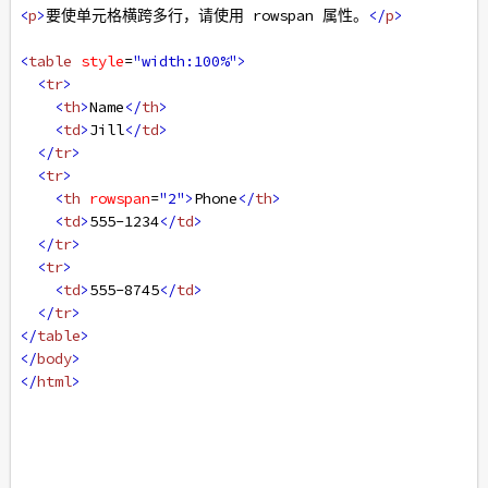
<
p
>
要使单元格横跨多行，请使用 rowspan 属性。
</
p
>
<
table
style
=
"width:100%"
>
<
tr
>
<
th
>
Name
</
th
>
<
td
>
Jill
</
td
>
</
tr
>
<
tr
>
<
th
rowspan
=
"2"
>
Phone
</
th
>
<
td
>
555-1234
</
td
>
</
tr
>
<
tr
>
<
td
>
555-8745
</
td
>
</
tr
>
</
table
>
</
body
>
</
html
>