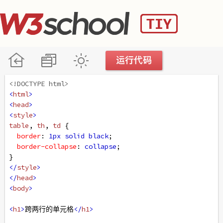
<!DOCTYPE html>
<
html
>
<
head
>
<
style
>
table
, 
th
, 
td
 {
border
: 
1px
solid
black
;
border-collapse
: 
collapse
;
}
</
style
>
</
head
>
<
body
>
<
h1
>
跨两行的单元格
</
h1
>