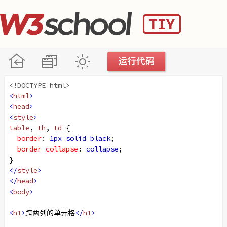
<!DOCTYPE html>
<
html
>
<
head
>
<
style
>
table
, 
th
, 
td
 {
border
: 
1px
solid
black
;
border-collapse
: 
collapse
;
}
</
style
>
</
head
>
<
body
>
<
h1
>
跨两列的单元格
</
h1
>