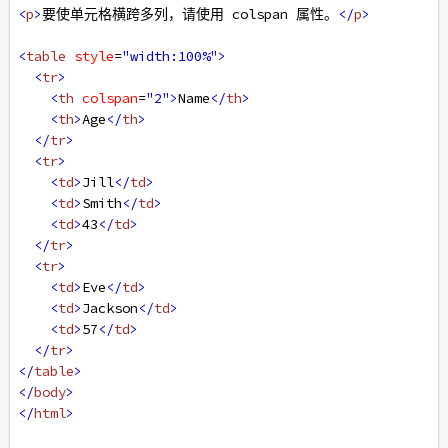
<
p
>
要使单元格横跨多列，请使用 colspan 属性。
</
p
>
<
table
style
=
"width:100%"
>
<
tr
>
<
th
colspan
=
"2"
>
Name
</
th
>
<
th
>
Age
</
th
>
</
tr
>
<
tr
>
<
td
>
Jill
</
td
>
<
td
>
Smith
</
td
>
<
td
>
43
</
td
>
</
tr
>
<
tr
>
<
td
>
Eve
</
td
>
<
td
>
Jackson
</
td
>
<
td
>
57
</
td
>
</
tr
>
</
table
>
</
body
>
</
html
>