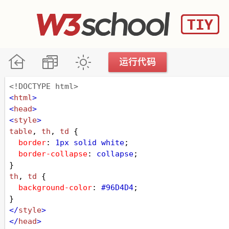
<!DOCTYPE html>
<
html
>
<
head
>
<
style
>
table
, 
th
, 
td
 {
border
: 
1px
solid
white
;
border-collapse
: 
collapse
;
}
th
, 
td
 {
background-color
: 
#96D4D4
;
}
</
style
>
</
head
>