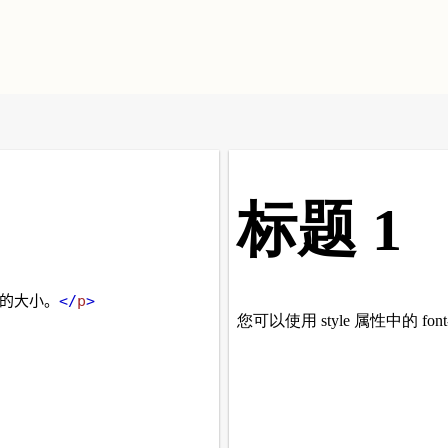
题的大小。
</
p
>