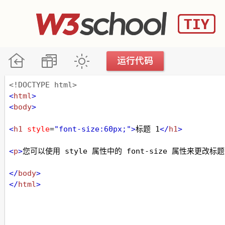
<!DOCTYPE html>
<
html
>
<
body
>
<
h1
style
=
"font-size:60px;"
>
标题 1
</
h1
>
<
p
>
您可以使用 style 属性中的 font-size 属性来更改标
</
body
>
</
html
>