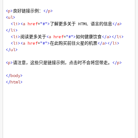
<
p
>
良好链接示例：
</
p
>
<
ul
>
<
li
><
a
href
=
"#"
>
了解更多关于 HTML 语言的信息
</
a
>
</
li
>
<
li
>
阅读更多关于
<
a
href
=
"#"
>
如何健康饮食
</
a
></
li
>
<
li
><
a
href
=
"#"
>
在此购买前往火星的机票
</
a
></
li
>
</
ul
>
<
p
>
请注意，这些只是链接示例，点击时不会将您带走。
</
p
>
</
body
>
</
html
>