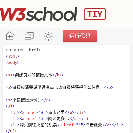
<!DOCTYPE html>
<
html
>
<
body
>
<
h1
>
创建良好的链接文本
</
h1
>
<
p
>
链接应清楚说明读者点击该链接将获得什么信息。
</
p
>
<
p
>
不良链接示例：
</
p
>
<
ul
>
<
li
><
a
href
=
"#"
>
点击这里
</
a
></
li
>
<
li
><
a
href
=
"#"
>
阅读更多..
</
a
></
li
>
<
li
>
购买前往火星的机票
<
a
href
=
"#"
>
点击此处
</
a
></
li
>
</
ul
>