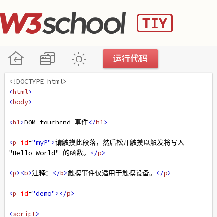
<!DOCTYPE html>
<
html
>
<
body
>
<
h1
>
DOM touchend 事件
</
h1
>
<
p
id
=
"myP"
>
请触摸此段落，然后松开触摸以触发将写入 
"Hello World" 的函数。
</
p
>
<
p
><
b
>
注释：
</
b
>
触摸事件仅适用于触摸设备。
</
p
>
<
p
id
=
"demo"
></
p
>
<
script
>