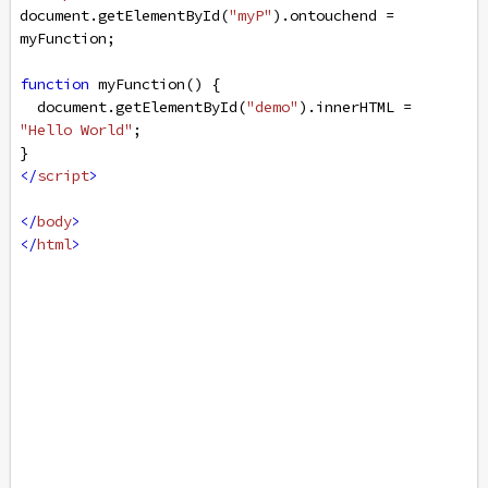
document
.
getElementById
(
"myP"
).
ontouchend
=
myFunction
;
function
myFunction
() {
document
.
getElementById
(
"demo"
).
innerHTML
=
"Hello World"
;
}
</
script
>
</
body
>
</
html
>