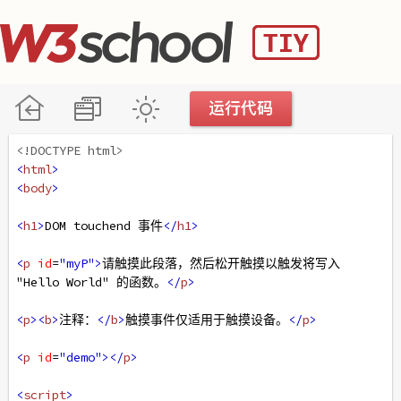
<!DOCTYPE html>
<
html
>
<
body
>
<
h1
>
DOM touchend 事件
</
h1
>
<
p
id
=
"myP"
>
请触摸此段落，然后松开触摸以触发将写入 
"Hello World" 的函数。
</
p
>
<
p
><
b
>
注释：
</
b
>
触摸事件仅适用于触摸设备。
</
p
>
<
p
id
=
"demo"
></
p
>
<
script
>