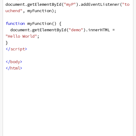
document
.
getElementById
(
"myP"
).
addEventListener
(
"to
uchend"
, 
myFunction
);
function
myFunction
() {
document
.
getElementById
(
"demo"
).
innerHTML
=
"Hello World"
;
}
</
script
>
</
body
>
</
html
>