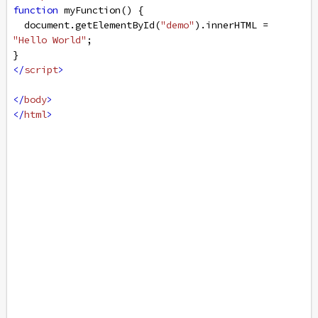
function
myFunction
() {
document
.
getElementById
(
"demo"
).
innerHTML
=
"Hello World"
;
}
</
script
>
</
body
>
</
html
>