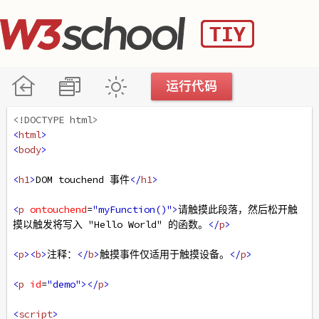
<!DOCTYPE html>
<
html
>
<
body
>
<
h1
>
DOM touchend 事件
</
h1
>
<
p
ontouchend
=
"myFunction()"
>
请触摸此段落，然后松开触
摸以触发将写入 "Hello World" 的函数。
</
p
>
<
p
><
b
>
注释：
</
b
>
触摸事件仅适用于触摸设备。
</
p
>
<
p
id
=
"demo"
></
p
>
<
script
>