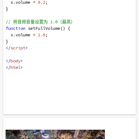
x
.
volume
=
0.2
;
} 
// 将音频音量设置为 1.0（最高）
function
setFullVolume
() { 
x
.
volume
=
1.0
;
} 
</
script
>
</
body
>
</
html
>