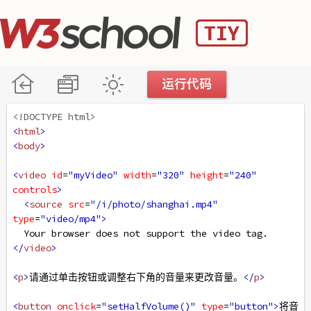
<!DOCTYPE html>
<
html
>
<
body
>
<
video
id
=
"myVideo"
width
=
"320"
height
=
"240"
controls
>
<
source
src
=
"/i/photo/shanghai.mp4"
type
=
"video/mp4"
>
  Your browser does not support the video tag.
</
video
>
<
p
>
请通过单击按钮或调整右下角的音量来更改音量。
</
p
>
<
button
onclick
=
"setHalfVolume()"
type
=
"button"
>
将音