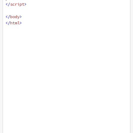
</
script
>
</
body
>
</
html
>