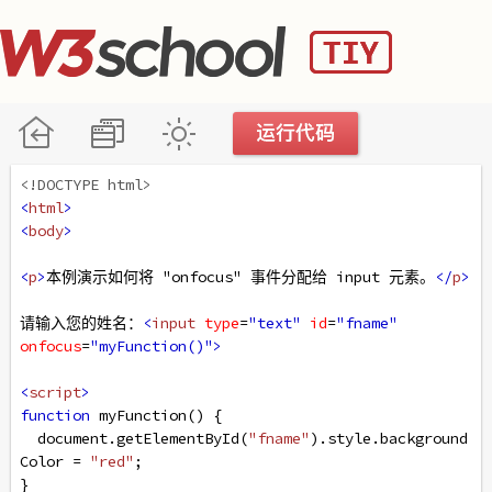
<!DOCTYPE html>
<
html
>
<
body
>
<
p
>
本例演示如何将 "onfocus" 事件分配给 input 元素。
</
p
>
请输入您的姓名：
<
input
type
=
"text"
id
=
"fname"
onfocus
=
"myFunction()"
>
<
script
>
function
myFunction
() {
document
.
getElementById
(
"fname"
).
style
.
background
Color
=
"red"
;
}