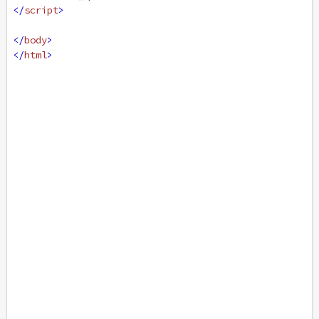
</
script
>
</
body
>
</
html
>