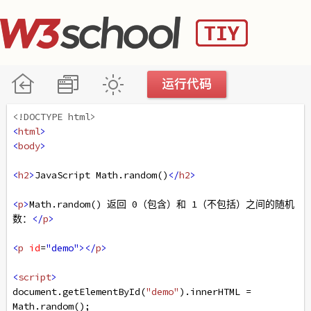
<!DOCTYPE html>
<
html
>
<
body
>
<
h2
>
JavaScript Math.random()
</
h2
>
<
p
>
Math.random() 返回 0（包含）和 1（不包括）之间的随机
数：
</
p
>
<
p
id
=
"demo"
></
p
>
<
script
>
document
.
getElementById
(
"demo"
).
innerHTML
=
Math
.
random
();