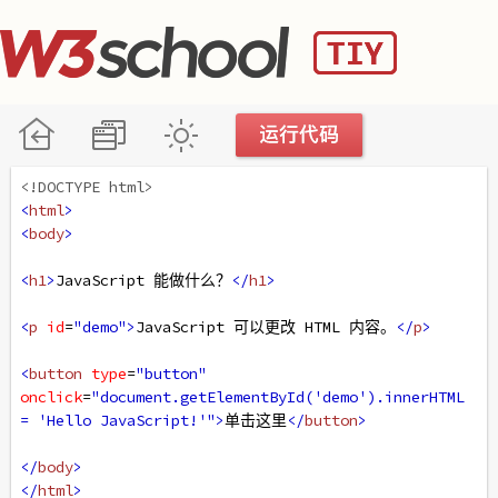
<!DOCTYPE html>
<
html
>
<
body
>
<
h1
>
JavaScript 能做什么？
</
h1
>
<
p
id
=
"demo"
>
JavaScript 可以更改 HTML 内容。
</
p
>
<
button
type
=
"button"
onclick
=
"document.getElementById('demo').innerHTML 
= 'Hello JavaScript!'"
>
单击这里
</
button
>
</
body
>
</
html
>