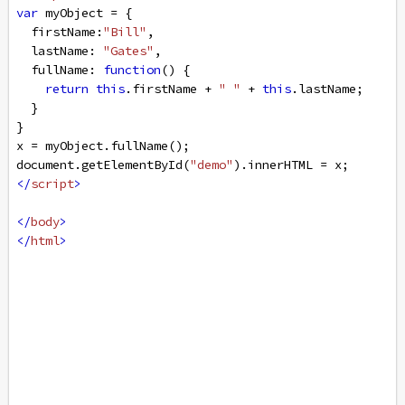
var
myObject
=
 {
firstName
:
"Bill"
,
lastName
: 
"Gates"
,
fullName
: 
function
() {
return
this
.
firstName
+
" "
+
this
.
lastName
;
  }
}
x
=
myObject
.
fullName
();
document
.
getElementById
(
"demo"
).
innerHTML
=
x
; 
</
script
>
</
body
>
</
html
>