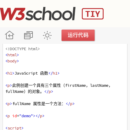
<!DOCTYPE html>
<
html
>
<
body
>
<
h1
>
JavaScript 函数
</
h1
>
<
p
>
此例创建一个具有三个属性（firstName，lastName，
fullName）的对象。
</
p
>
<
p
>
fullName 属性是一个方法：
</
p
>
<
p
id
=
"demo"
></
p
>
<
script
>