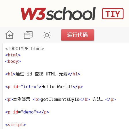
<!DOCTYPE html>
<
html
>
<
body
>
<
h1
>
通过 id 查找 HTML 元素
</
h1
>
<
p
id
=
"intro"
>
Hello World!
</
p
>
<
p
>
本例演示 
<
b
>
getElementsById
</
b
>
 方法。
</
p
>
<
p
id
=
"demo"
></
p
>
<
script
>