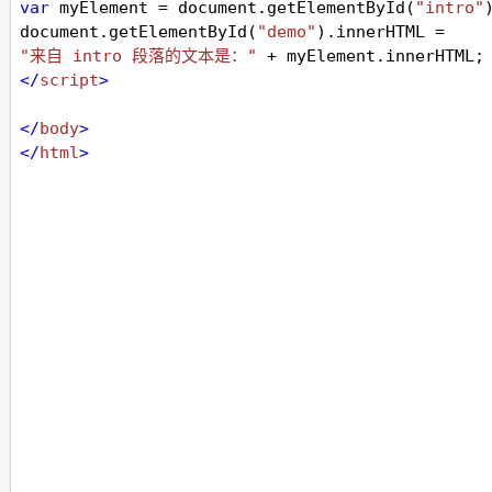
var
myElement
=
document
.
getElementById
(
"intro"
document
.
getElementById
(
"demo"
).
innerHTML
=
"来自 intro 段落的文本是："
+
myElement
.
innerHTML
;
</
script
>
</
body
>
</
html
>