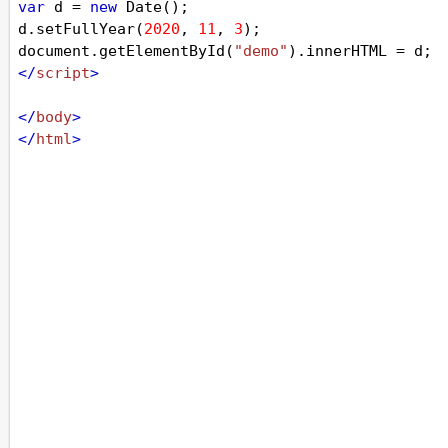
var
d
=
new
Date
();
d
.
setFullYear
(
2020
, 
11
, 
3
);
document
.
getElementById
(
"demo"
).
innerHTML
=
d
;
</
script
>
</
body
>
</
html
>