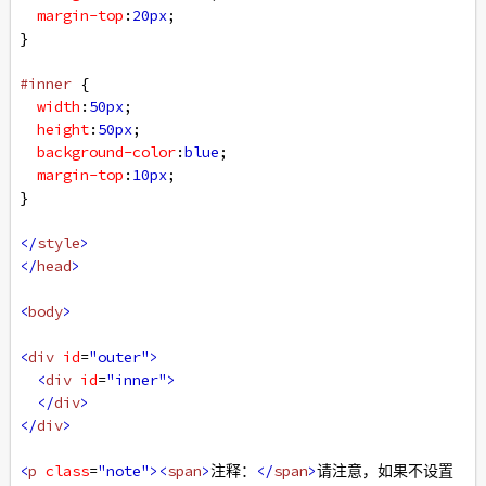
margin-top
:
20px
;
}
#inner
 {
width
:
50px
;
height
:
50px
;
background-color
:
blue
;
margin-top
:
10px
;
}
</
style
>
</
head
>
<
body
>
<
div
id
=
"outer"
>
<
div
id
=
"inner"
>
</
div
>
</
div
>
<
p
class
=
"note"
><
span
>
注释：
</
span
>
请注意，如果不设置 