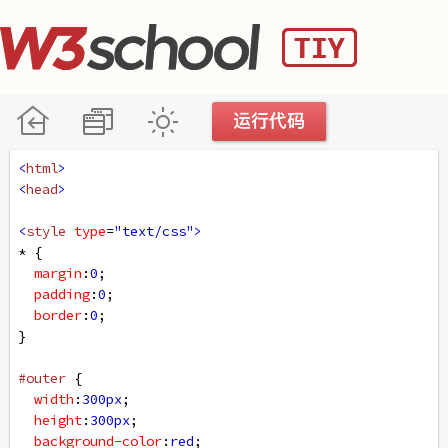
<
html
>
<
head
>
<
style
type
=
"text/css"
>
* {
margin
:
0
;
padding
:
0
;
border
:
0
;
}
#outer
 {
width
:
300px
;
height
:
300px
;
background-color
:
red
;