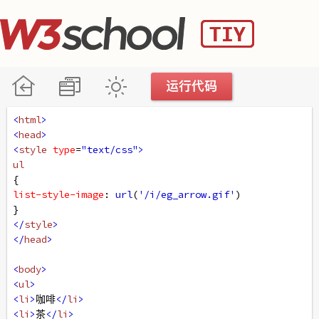
<
html
>
<
head
>
<
style
type
=
"text/css"
>
ul
{
list-style-image
: 
url
(
'/i/eg_arrow.gif'
)
}
</
style
>
</
head
>
<
body
>
<
ul
>
<
li
>
咖啡
</
li
>
<
li
>
茶
</
li
>