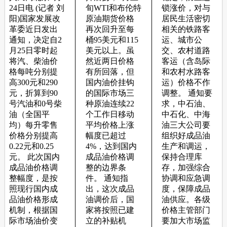
国家价格政策，以及囤积居奇、造谣惑众、合谋涨价、搭车涨价等
违法行为，维护正常市场秩序。
</
div
>
</
body
>
</
html
>