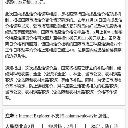
提高0.22元和0.25元。
此次国内成品油价格调整幅度，是按照现行国内成品油价格形成机
制，根据国际市场油价变化情况确定的。去年11月16日国内成品油
价格调整以来，受市场预期欧美经济复苏前景向好以及中东局势持
续动荡等因素影响，国际市场原油价格先抑后扬，2月上旬WTI和布
伦特原油期货价格再次回升至每桶95美元和115美元以上。虽然近
两日价格有所回落，但国内油价挂钩的国际市场三种原油连续22个
工作日移动平均价格上涨幅度已超过4%，达到国内成品油价格调整
的边界条件。
通知指出，这次成品油调价后，国家将按照已建立的补贴机制，继
续对种粮农民、渔业（含远洋渔业）、林业、城市公交、农村道路
客运（含岛际和农村水路客运）等给予补贴。同时，为保证市场物
价基本稳定，防止连锁涨价，对与居民生活密切相关的铁路客运、
城市公交、农村道路客运（含岛际和农村水路客运）价格不作调
整。
通知要求，中石油、中石化、中海油三大公司要组织好成品油生产
和调运，保持合理库存，加强综合协调和应急调度，保障成品油供
应。各级价格主管部门要加大市场监督检查力度，依法查处不执行