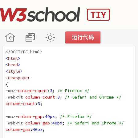
<!DOCTYPE html>
<
html
>
<
head
>
<
style
>
.newspaper
{
-moz-
column-count
:
3
; 
/* Firefox */
-webkit-
column-count
:
3
; 
/* Safari and Chrome */
column-count
:
3
;
-moz-
column-gap
:
40px
; 
/* Firefox */
-webkit-
column-gap
:
40px
; 
/* Safari and Chrome */
column-gap
:
40px
;