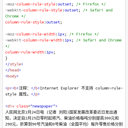
-moz-
column-rule-style
:
outset
; 
/* Firefox */
-webkit-
column-rule-style
:
outset
; 
/* Safari and 
Chrome */
column-rule-style
:
outset
;
-moz-
column-rule-width
:
1px
; 
/* Firefox */
-webkit-
column-rule-width
:
1px
; 
/* Safari and Chrome 
*/
column-rule-width
:
1px
;
}
</
style
>
</
head
>
<
body
>
<
p
><
b
>
注释：
</
b
>
Internet Explorer 不支持 column-rule-
style 属性。
</
p
>
<
div
class
=
"newspaper"
>
人民网北京2月24日电 (记者 刘阳)国家发展改革委近日发出通
知，决定自2月25日零时起将汽、柴油价格每吨分别提高300元和
290元，折算到90号汽油和0号柴油（全国平均）每升零售价格分别