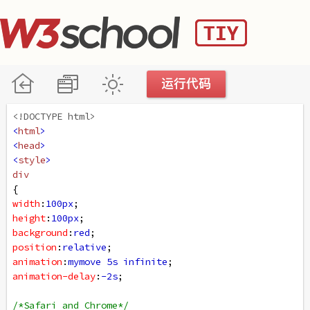
<!DOCTYPE html>
<
html
>
<
head
>
<
style
>
div
{
width
:
100px
;
height
:
100px
;
background
:
red
;
position
:
relative
;
animation
:
mymove
5s
infinite
;
animation-delay
:
-2s
;
/*Safari and Chrome*/