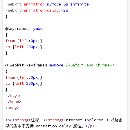
-webkit-
animation
:
mymove
5s
infinite
;
-webkit-
animation-delay
:
-2s
;
}
@keyframes
mymove
{
from
 {
left
:
0px
;}
to
 {
left
:
200px
;}
}
@-webkit-keyframes
mymove
/*Safari and Chrome*/
{
from
 {
left
:
0px
;}
to
 {
left
:
200px
;}
}
</
style
>
</
head
>
<
body
>
<
p
><
strong
>
注释：
</
strong
>
Internet Explorer 9 以及更
早的版本不支持 animation-delay 属性。
</
p
>