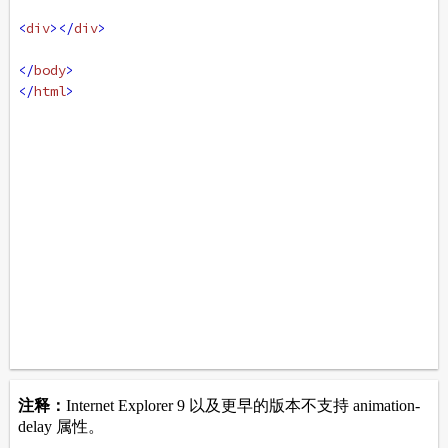
<
div
></
div
>
</
body
>
</
html
>