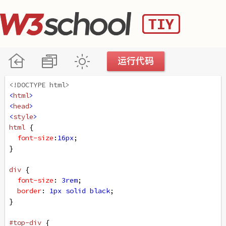
<!DOCTYPE html>
<
html
>
<
head
>
<
style
>
html
 {
font-size
:
16px
;
}
div
 {
font-size
: 
3rem
;
border
: 
1px
solid
black
;
}
#top-div
 {