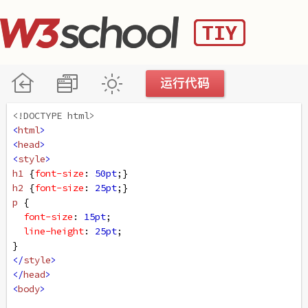
<!DOCTYPE html>
<
html
>
<
head
>
<
style
>
h1
 {
font-size
: 
50pt
;}
h2
 {
font-size
: 
25pt
;}
p
 {
font-size
: 
15pt
;
line-height
: 
25pt
;
}
</
style
>
</
head
>
<
body
>