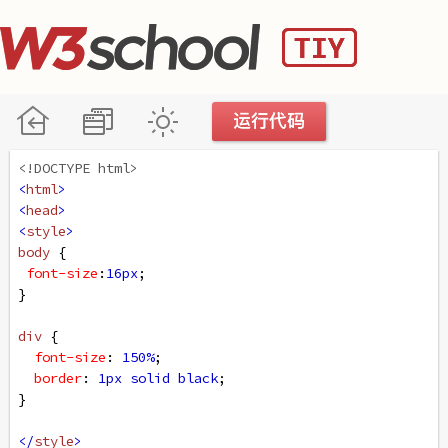
<!DOCTYPE html>
<
html
>
<
head
>
<
style
>
body
 {
font-size
:
16px
;
}
div
 {
font-size
: 
150%
;
border
: 
1px
solid
black
;
}
</
style
>