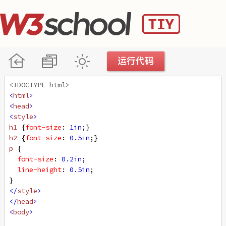
<!DOCTYPE html>
<
html
>
<
head
>
<
style
>
h1
 {
font-size
: 
1in
;}
h2
 {
font-size
: 
0.5in
;}
p
 {
font-size
: 
0.2in
;
line-height
: 
0.5in
;
}
</
style
>
</
head
>
<
body
>