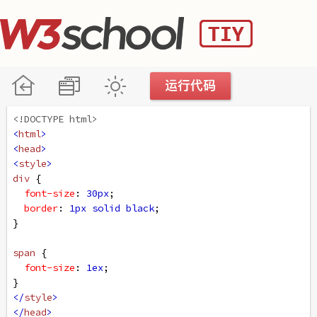
<!DOCTYPE html>
<
html
>
<
head
>
<
style
>
div
 {
font-size
: 
30px
;
border
: 
1px
solid
black
;
}
span
 {
font-size
: 
1ex
;
}
</
style
>
</
head
>