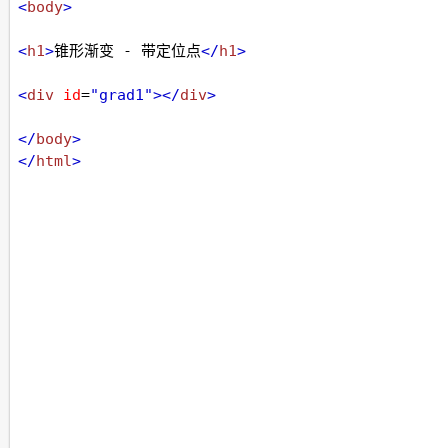
<
body
>
<
h1
>
锥形渐变 - 带定位点
</
h1
>
<
div
id
=
"grad1"
></
div
>
</
body
>
</
html
>