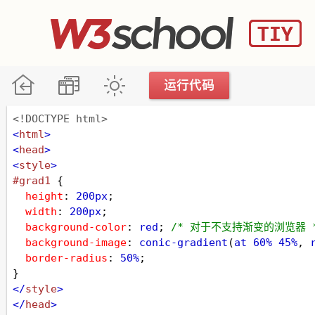
<!DOCTYPE html>
<
html
>
<
head
>
<
style
>
#grad1
 {
height
: 
200px
;
width
: 
200px
;
background-color
: 
red
; 
/* 对于不支持渐变的浏览器 
background-image
: 
conic-gradient
(
at
60%
45%
, 
border-radius
: 
50%
;
}
</
style
>
</
head
>