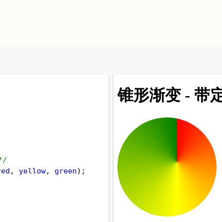
*/
red
, 
yellow
, 
green
);