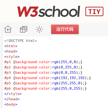
<!DOCTYPE html>
<
html
>
<
head
>
<
style
>
#p1
 {
background-color
:
rgb
(
255
,
0
,
0
);}
#p2
 {
background-color
:
rgb
(
0
,
255
,
0
);}
#p3
 {
background-color
:
rgb
(
0
,
0
,
255
);}
#p4
 {
background-color
:
rgb
(
192
,
192
,
192
);}
#p5
 {
background-color
:
rgb
(
255
,
255
,
0
);}
#p6
 {
background-color
:
rgb
(
255
,
0
,
255
);}
</
style
>
</
head
>
<
body
>