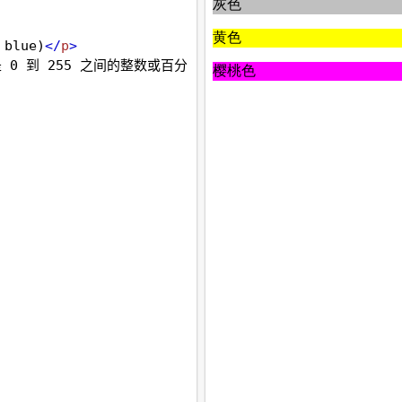
blue)
</
p
>
0 到 255 之间的整数或百分