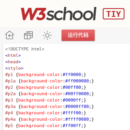
<!DOCTYPE html>
<
html
>
<
head
>
<
style
>
#p1
 {
background-color
:
#ff0000
;}
#p1a
 {
background-color
:
#ff000080
;}
#p2
 {
background-color
:
#00ff00
;}
#p2a
 {
background-color
:
#00ff0080
;}
#p3
 {
background-color
:
#0000ff
;}
#p3a
 {
background-color
:
#0000ff80
;}
#p4
 {
background-color
:
#ffff00
;}
#p4a
 {
background-color
:
#ffff0080
;}
#p5
 {
background-color
:
#ff00ff
;}