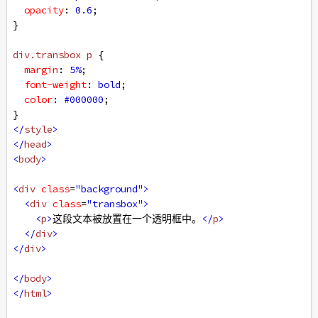
opacity
: 
0.6
;
}
div
.transbox
p
 {
margin
: 
5%
;
font-weight
: 
bold
;
color
: 
#000000
;
}
</
style
>
</
head
>
<
body
>
<
div
class
=
"background"
>
<
div
class
=
"transbox"
>
<
p
>
这段文本被放置在一个透明框中。
</
p
>
</
div
>
</
div
>
</
body
>
</
html
>