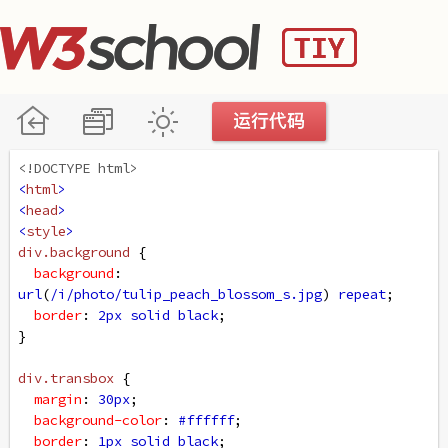
<!DOCTYPE html>
<
html
>
<
head
>
<
style
>
div
.background
 {
background
: 
url
(
/i/photo/tulip_peach_blossom_s.jpg
) 
repeat
;
border
: 
2px
solid
black
;
}
div
.transbox
 {
margin
: 
30px
;
background-color
: 
#ffffff
;
border
: 
1px
solid
black
;