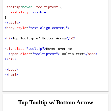
.tooltip
:
hover
.tooltiptext
 {
visibility
: 
visible
;
}
</
style
>
<
body
style
=
"text-align:center;"
>
<
h2
>
Top Tooltip w/ Bottom Arrow
</
h2
>
<
div
class
=
"tooltip"
>
Hover over me
<
span
class
=
"tooltiptext"
>
Tooltip text
</
span
>
</
div
>
</
body
>
</
html
>