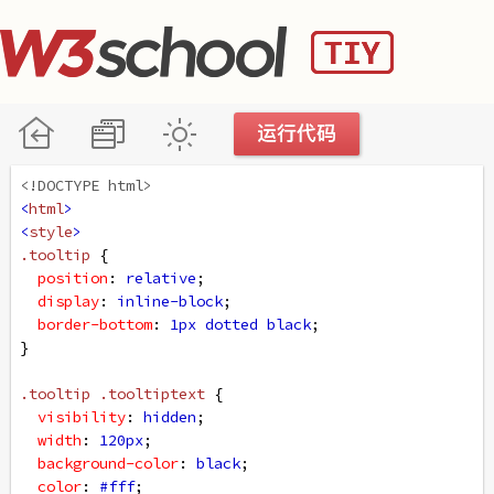
<!DOCTYPE html>
<
html
>
<
style
>
.tooltip
 {
position
: 
relative
;
display
: 
inline-block
;
border-bottom
: 
1px
dotted
black
;
}
.tooltip
.tooltiptext
 {
visibility
: 
hidden
;
width
: 
120px
;
background-color
: 
black
;
color
: 
#fff
;