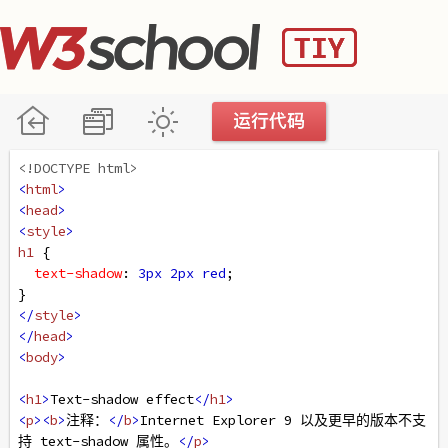
<!DOCTYPE html>
<
html
>
<
head
>
<
style
>
h1
 {
text-shadow
: 
3px
2px
red
;
}
</
style
>
</
head
>
<
body
>
<
h1
>
Text-shadow effect
</
h1
>
<
p
><
b
>
注释：
</
b
>
Internet Explorer 9 以及更早的版本不支
持 text-shadow 属性。
</
p
>