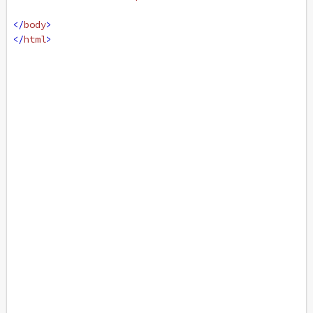
</
body
>
</
html
>