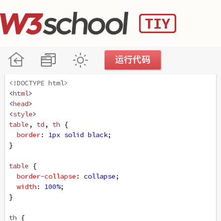
<!DOCTYPE html>
<
html
>
<
head
>
<
style
>
table
, 
td
, 
th
 {
border
: 
1px
solid
black
;
}
table
 {
border-collapse
: 
collapse
;
width
: 
100%
;
}
th
 {