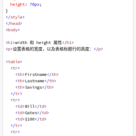
height
: 
70px
;
}
</
style
>
</
head
>
<
body
>
<
h1
>
width 和 height 属性
</
h1
>
<
p
>
设置表格的宽度，以及表格标题行的高度：
</
p
>
<
table
>
<
tr
>
<
th
>
Firstname
</
th
>
<
th
>
Lastname
</
th
>
<
th
>
Savings
</
th
>
</
tr
>
<
tr
>
<
td
>
Bill
</
td
>
<
td
>
Gates
</
td
>
<
td
>
$100
</
td
>
</
tr
>
<
tr
>