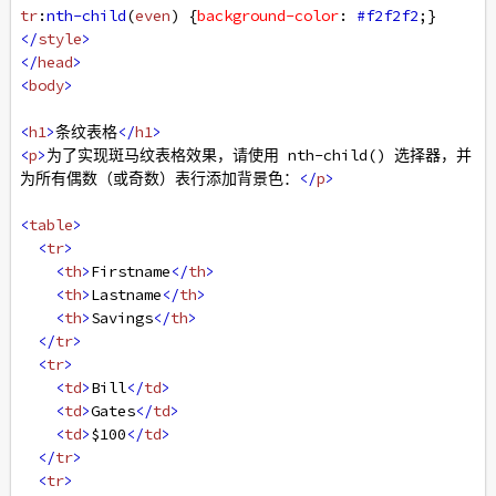
tr
:
nth-child
(
even
) {
background-color
: 
#f2f2f2
;}
</
style
>
</
head
>
<
body
>
<
h1
>
条纹表格
</
h1
>
<
p
>
为了实现斑马纹表格效果，请使用 nth-child() 选择器，并
为所有偶数（或奇数）表行添加背景色：
</
p
>
<
table
>
<
tr
>
<
th
>
Firstname
</
th
>
<
th
>
Lastname
</
th
>
<
th
>
Savings
</
th
>
</
tr
>
<
tr
>
<
td
>
Bill
</
td
>
<
td
>
Gates
</
td
>
<
td
>
$100
</
td
>
</
tr
>
<
tr
>