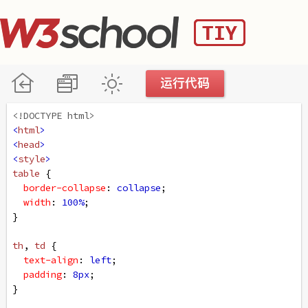
<!DOCTYPE html>
<
html
>
<
head
>
<
style
>
table
 {
border-collapse
: 
collapse
;
width
: 
100%
;
}
th
, 
td
 {
text-align
: 
left
;
padding
: 
8px
;
}