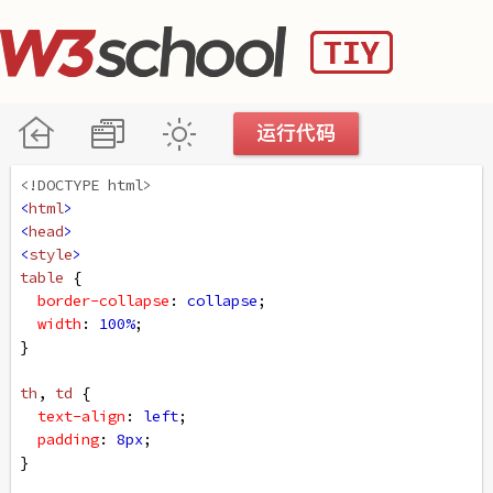
<!DOCTYPE html>
<
html
>
<
head
>
<
style
>
table
 {
border-collapse
: 
collapse
;
width
: 
100%
;
}
th
, 
td
 {
text-align
: 
left
;
padding
: 
8px
;
}