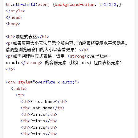
tr
:
nth-child
(
even
) {
background-color
: 
#f2f2f2
;}
</
style
>
</
head
>
<
body
>
<
h1
>
响应式表格
</
h1
>
<
p
>
如果屏幕太小无法显示全部内容，响应表将显示水平滚动条。
请调整浏览器窗口的大小以查看效果：
</
p
>
<
p
>
如需创建响应式表格，请用 
<
strong
>
overflow-
x:auto
</
strong
>
 的容器元素（比如 div）包围表格元素：
</
p
>
<
div
style
=
"overflow-x:auto;"
>
<
table
>
<
tr
>
<
th
>
First Name
</
th
>
<
th
>
Last Name
</
th
>
<
th
>
Points
</
th
>
<
th
>
Points
</
th
>
<
th
>
Points
</
th
>
<
th
>
Points
</
th
>