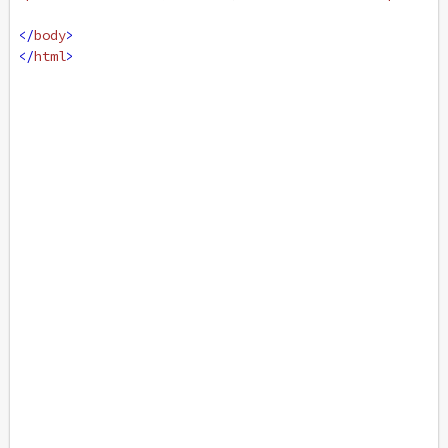
</
body
>
</
html
>