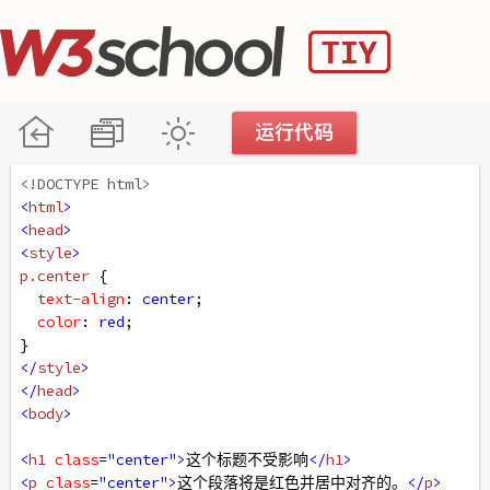
<!DOCTYPE html>
<
html
>
<
head
>
<
style
>
p
.center
 {
text-align
: 
center
;
color
: 
red
;
}
</
style
>
</
head
>
<
body
>
<
h1
class
=
"center"
>
这个标题不受影响
</
h1
>
<
p
class
=
"center"
>
这个段落将是红色并居中对齐的。
</
p
>