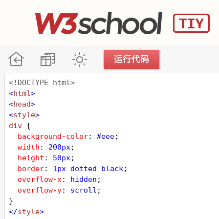
<!DOCTYPE html>
<
html
>
<
head
>
<
style
>
div
 {
background-color
: 
#eee
;
width
: 
200px
;
height
: 
50px
;
border
: 
1px
dotted
black
;
overflow-x
: 
hidden
;
overflow-y
: 
scroll
;
}
</
style
>