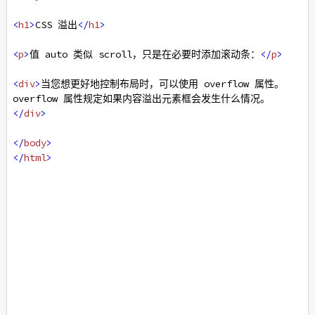
<
h1
>
CSS 溢出
</
h1
>
<
p
>
值 auto 类似 scroll，只是在必要时添加滚动条：
</
p
>
<
div
>
当您想更好地控制布局时，可以使用 overflow 属性。
overflow 属性规定如果内容溢出元素框会发生什么情况。
</
div
>
</
body
>
</
html
>