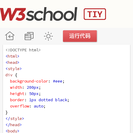
<!DOCTYPE html>
<
html
>
<
head
>
<
style
>
div
 {
background-color
: 
#eee
;
width
: 
200px
;
height
: 
50px
;
border
: 
1px
dotted
black
;
overflow
: 
auto
;
}
</
style
>
</
head
>
<
body
>