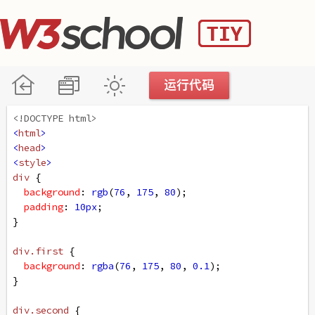
<!DOCTYPE html>
<
html
>
<
head
>
<
style
>
div
 {
background
: 
rgb
(
76
, 
175
, 
80
);
padding
: 
10px
;
}
div
.first
 {
background
: 
rgba
(
76
, 
175
, 
80
, 
0.1
);
}
div
.second
 {