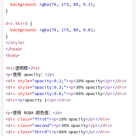
background
: 
rgba
(
76
, 
175
, 
80
, 
0.3
);
}
div
.third
 {
background
: 
rgba
(
76
, 
175
, 
80
, 
0.6
);
}
</
style
>
</
head
>
<
body
>
<
h1
>
透明框
</
h1
>
<
p
>
使用 opacity：
</
p
>
<
div
style
=
"opacity:0.1;"
><
p
>
10% opacity
</
p
></
div
>
<
div
style
=
"opacity:0.3;"
><
p
>
30% opacity
</
p
></
div
>
<
div
style
=
"opacity:0.6;"
><
p
>
60% opacity
</
p
></
div
>
<
div
><
p
>
opacity 1
</
p
></
div
>
<
p
>
使用 RGBA 颜色值：
</
p
>
<
div
class
=
"first"
><
p
>
10% opacity
</
p
></
div
>
<
div
class
=
"second"
><
p
>
30% opacity
</
p
></
div
>
<
div
class
=
"third"
><
p
>
60% opacity
</
p
></
div
>