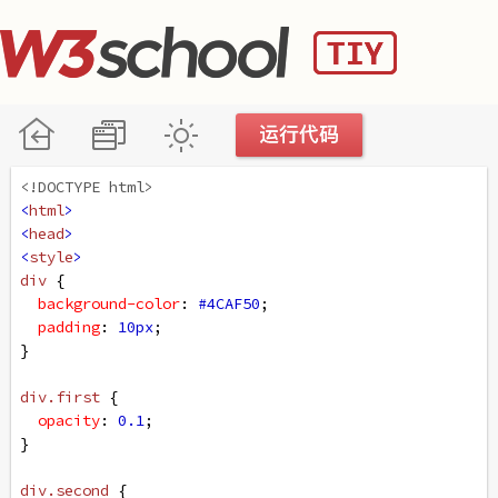
<!DOCTYPE html>
<
html
>
<
head
>
<
style
>
div
 {
background-color
: 
#4CAF50
;
padding
: 
10px
;
}
div
.first
 {
opacity
: 
0.1
;
}
div
.second
 {