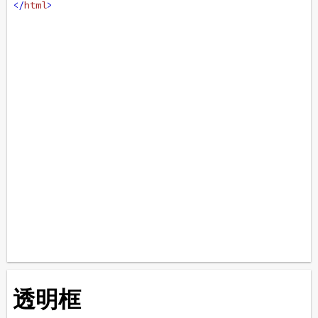
</
html
>