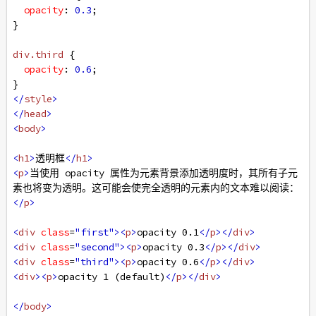
opacity
: 
0.3
;
}
div
.third
 {
opacity
: 
0.6
;
}
</
style
>
</
head
>
<
body
>
<
h1
>
透明框
</
h1
>
<
p
>
当使用 opacity 属性为元素背景添加透明度时，其所有子元
素也将变为透明。这可能会使完全透明的元素内的文本难以阅读：
</
p
>
<
div
class
=
"first"
><
p
>
opacity 0.1
</
p
></
div
>
<
div
class
=
"second"
><
p
>
opacity 0.3
</
p
></
div
>
<
div
class
=
"third"
><
p
>
opacity 0.6
</
p
></
div
>
<
div
><
p
>
opacity 1 (default)
</
p
></
div
>
</
body
>