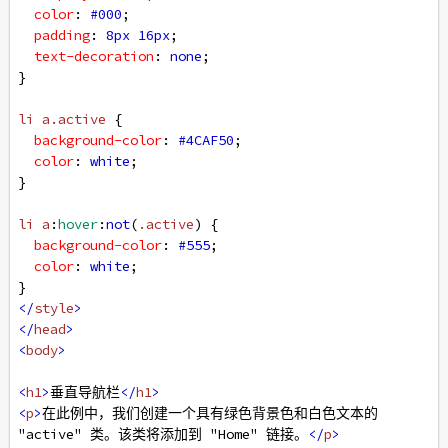
color
: 
#000
;
padding
: 
8px
16px
;
text-decoration
: 
none
;
}
li
a
.active
 {
background-color
: 
#4CAF50
;
color
: 
white
;
}
li
a
:
hover
:
not
(
.active
) {
background-color
: 
#555
;
color
: 
white
;
}
</
style
>
</
head
>
<
body
>
<
h1
>
垂直导航栏
</
h1
>
<
p
>
在此例中，我们创建一个具有绿色背景色和白色文本的 
"active" 类。该类将添加到 "Home" 链接。
</
p
>