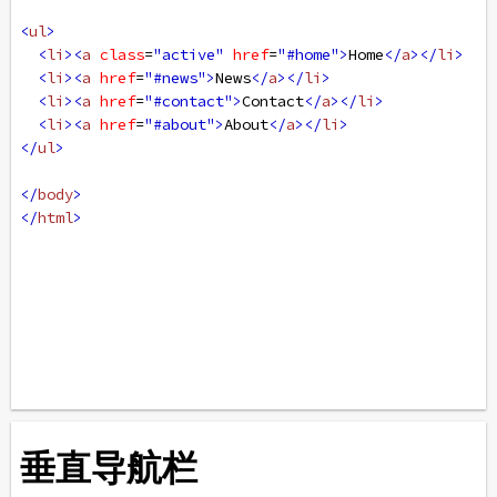
<
ul
>
<
li
><
a
class
=
"active"
href
=
"#home"
>
Home
</
a
></
li
>
<
li
><
a
href
=
"#news"
>
News
</
a
></
li
>
<
li
><
a
href
=
"#contact"
>
Contact
</
a
></
li
>
<
li
><
a
href
=
"#about"
>
About
</
a
></
li
>
</
ul
>
</
body
>
</
html
>