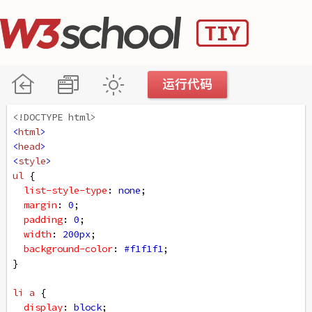
<!DOCTYPE html>
<
html
>
<
head
>
<
style
>
ul
 {
list-style-type
: 
none
;
margin
: 
0
;
padding
: 
0
;
width
: 
200px
;
background-color
: 
#f1f1f1
;
}
li
a
 {
display
: 
block
;