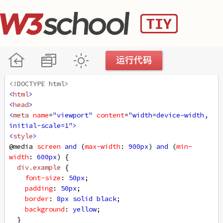
<!DOCTYPE html>
<
html
>
<
head
>
<
meta
name
=
"viewport"
content
=
"width=device-width, 
initial-scale=1"
>
<
style
>
@media
screen
and
 (
max-width
: 
900px
) 
and
 (
min-
width
: 
600px
) {
div
.example
 {
font-size
: 
50px
;
padding
: 
50px
;
border
: 
8px
solid
black
;
background
: 
yellow
;
  }