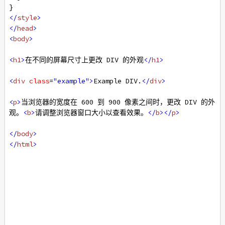
}
</
style
>
</
head
>
<
body
>
<
h1
>
在不同的屏幕尺寸上更改 DIV 的外观
</
h1
>
<
div
class
=
"example"
>
Example DIV.
</
div
>
<
p
>
当浏览器的宽度在 600 到 900 像素之间时，更改 DIV 的外
观。
<
b
>
请调整浏览器窗口大小以查看效果。
</
b
></
p
>
</
body
>
</
html
>