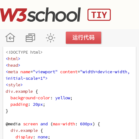
<!DOCTYPE html>
<
html
>
<
head
>
<
meta
name
=
"viewport"
content
=
"width=device-width, 
initial-scale=1"
>
<
style
>
div
.example
 {
background-color
: 
yellow
;
padding
: 
20px
;
}
@media
screen
and
 (
max-width
: 
600px
) {
div
.example
 {
display
: 
none
;