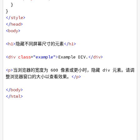
  }
}
</
style
>
</
head
>
<
body
>
<
h1
>
隐藏不同屏幕尺寸的元素
</
h1
>
<
div
class
=
"example"
>
Example DIV.
</
div
>
<
p
>
当浏览器的宽度为 600 像素或更小时，隐藏 div 元素。请调
整浏览器窗口的大小以查看效果。
</
p
>
</
body
>
</
html
>