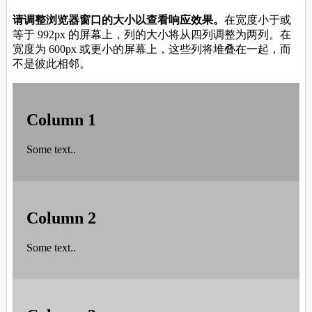
color:#bbb;"
>
<
h2
>
Column 2
</
h2
>
<
p
>
Some text..
</
p
>
</
div
>
<
div
class
=
"column"
style
=
"background-
color:#ccc;"
>
<
h2
>
Column 3
</
h2
>
<
p
>
Some text..
</
p
>
</
div
>
<
div
class
=
"column"
style
=
"background-
color:#ddd;"
>
<
h2
>
Column 4
</
h2
>
<
p
>
Some text..
</
p
>
</
div
>
</
div
>
</
body
>
</
html
>