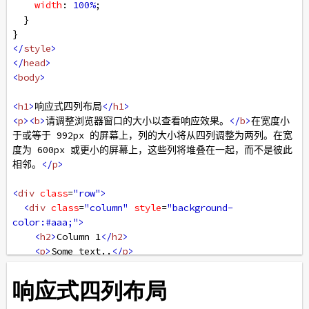
width
: 
100%
;
  }
}
</
style
>
</
head
>
<
body
>
<
h1
>
响应式四列布局
</
h1
>
<
p
><
b
>
请调整浏览器窗口的大小以查看响应效果。
</
b
>
在宽度小
于或等于 992px 的屏幕上，列的大小将从四列调整为两列。在宽
度为 600px 或更小的屏幕上，这些列将堆叠在一起，而不是彼此
相邻。
</
p
>
<
div
class
=
"row"
>
<
div
class
=
"column"
style
=
"background-
color:#aaa;"
>
<
h2
>
Column 1
</
h2
>
<
p
>
Some text..
</
p
>
</
div
>
<
div
class
=
"column"
style
=
"background-