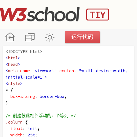
<!DOCTYPE html>
<
html
>
<
head
>
<
meta
name
=
"viewport"
content
=
"width=device-width, 
initial-scale=1"
>
<
style
>
* {
box-sizing
: 
border-box
;
}
/* 创建彼此相邻浮动的四个等列 */
.column
 {
float
: 
left
;
width
: 
25%
;