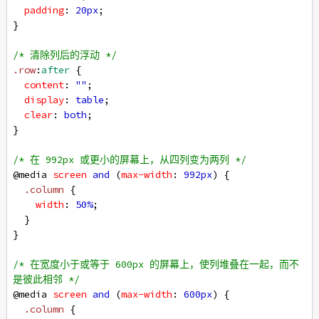
padding
: 
20px
;
}
/* 清除列后的浮动 */
.row
:
after
 {
content
: 
""
;
display
: 
table
;
clear
: 
both
;
}
/* 在 992px 或更小的屏幕上，从四列变为两列 */
@media
screen
and
 (
max-width
: 
992px
) {
.column
 {
width
: 
50%
;
  }
}
/* 在宽度小于或等于 600px 的屏幕上，使列堆叠在一起，而不
是彼此相邻 */
@media
screen
and
 (
max-width
: 
600px
) {
.column
 {