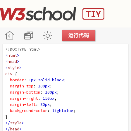
<!DOCTYPE html>
<
html
>
<
head
>
<
style
>
div
 {
border
: 
1px
solid
black
;
margin-top
: 
100px
;
margin-bottom
: 
100px
;
margin-right
: 
150px
;
margin-left
: 
80px
;
background-color
: 
lightblue
;
}
</
style
>
</
head
>