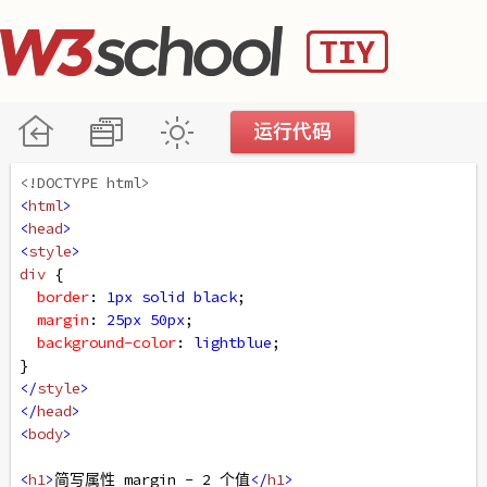
<!DOCTYPE html>
<
html
>
<
head
>
<
style
>
div
 {
border
: 
1px
solid
black
;
margin
: 
25px
50px
;
background-color
: 
lightblue
;
}
</
style
>
</
head
>
<
body
>
<
h1
>
简写属性 margin - 2 个值
</
h1
>