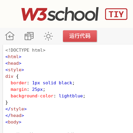
<!DOCTYPE html>
<
html
>
<
head
>
<
style
>
div
 {
border
: 
1px
solid
black
;
margin
: 
25px
;
background-color
: 
lightblue
;
}
</
style
>
</
head
>
<
body
>