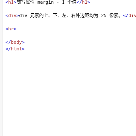
<
h1
>
简写属性 margin - 1 个值
</
h1
>
<
div
>
div 元素的上、下、左、右外边距均为 25 像素。
</
di
<
hr
>
</
body
>
</
html
>