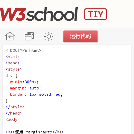
<!DOCTYPE html>
<
html
>
<
head
>
<
style
>
div
 {
width
:
300px
;
margin
: 
auto
;
border
: 
1px
solid
red
;
}
</
style
>
</
head
>
<
body
>
<
h1
>
使用 margin:auto
</
h1
>